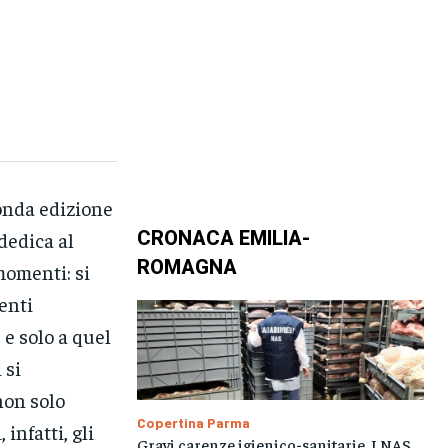
conda edizione
CRONACA EMILIA-
dedica al
ROMAGNA
momenti: si
enti
 e solo a quel
 si
non solo
Copertina Parma
infatti, gli
Gravi carenze igienico-sanitarie. I NAS