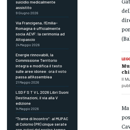
Gat
suicidio medicalmente
assistito
del
9 Giugno 2026
dir
Via Francigena, l’Emilia-
pom
Romagna è ufficialmente
socia AEVF: la cerimonia ad
(Ba
Altopascio
24 Maggio 2026
Energie rinnovabili, la
LEG
Commissione Territorio
Mus
integra e modifica il testo
chi
sulle aree idonee: ora il voto
passa all’Assemblea
Il M
21 Maggio 2026
pubb
LSD F S T V L 2026 Libri Suoni
Destinazioni, il via alla V
edizione
Ma 
14 Maggio 2026
pos
“Trame di Incontro”: al MUPAC
di Colorno (PR) cinque serate
Cav
con autori del nostro tempo