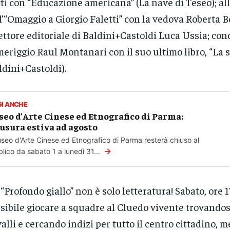
ti con “Educazione americana” (La nave di Teseo); alle
l’“Omaggio a Giorgio Faletti” con la vedova Roberta Be
ettore editoriale di Baldini+Castoldi Luca Ussia; con
eriggio Raul Montanari con il suo ultimo libro, “La 
ldini+Castoldi).
GI ANCHE
eo d’Arte Cinese ed Etnografico di Parma:
usura estiva ad agosto
useo d'Arte Cinese ed Etnografico di Parma resterà chiuso al
→
lico da sabato 1 a lunedì 31...
“Profondo giallo” non è solo letteratura! Sabato, ore 17
sibile giocare a squadre al Cluedo vivente trovandos
alli e cercando indizi per tutto il centro cittadino, 