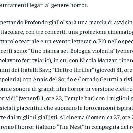
untamenti legati al genere horror.
pettando Profondo giallo” sarà una marcia di avvic
ttacolare, con tre concerti, una proiezione cinemato
ttacolo teatrale e un evento letterario. Più nello speci
certi sono: “Uno bianca set-Bologna violenta” (venerd
olavoro ferroviario), in cui con Nicola Manzan riper
mini dei fratelli Savi; “Elettro thriller” (giovedì 31, ore
poleria) con Anais del Sordo e Corrado Cerutti a rivi
onne sonore di grandi film horror in versione elettr
brividi” (venerdì 1, ore 22, Temple bar) con i migliori 
icisti piacentini che suonano le loro canzoni ispirat
tte dai migliori giallisti. Al cinema (domenica 27, ore 2
remo l’horror italiano “The Nest” in compagnia del r