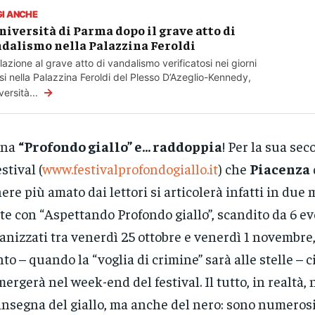
GI ANCHE
niversità di Parma dopo il grave atto di
dalismo nella Palazzina Feroldi
elazione al grave atto di vandalismo verificatosi nei giorni
si nella Palazzina Feroldi del Plesso D’Azeglio-Kennedy,
→
versità...
rna
“Profondo giallo” e… raddoppia
! Per la sua se
estival (
www.festivalprofondogiallo.it
) che
Piacenza
ere più amato dai lettori si articolerà infatti in due 
te con “Aspettando Profondo giallo”, scandito da 6 ev
anizzati tra venerdì 25 ottobre e venerdì 1 novembre,
to – quando la “voglia di crimine” sarà alle stelle – ci
ergerà nel week-end del festival. Il tutto, in realtà, 
’insegna del giallo, ma anche del nero: sono numerosi, 