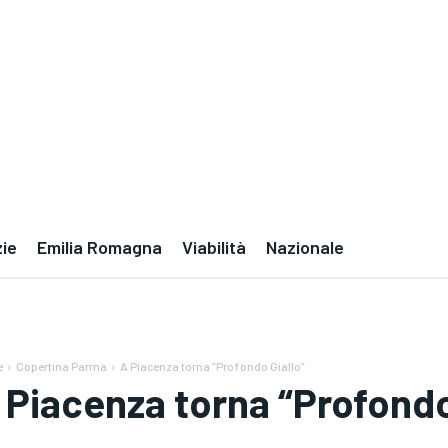
zie
Emilia Romagna
Viabilità
Nazionale
e
Copertina Parma
A Piacenza torna “Profondo Giallo”
 Piacenza torna “Profondo