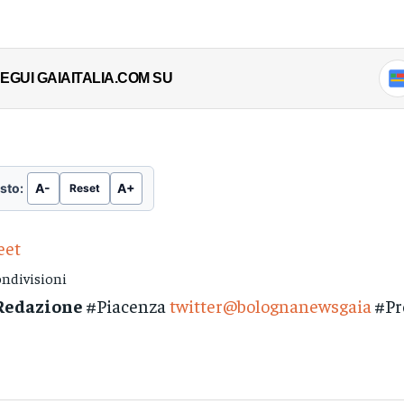
EGUI GAIAITALIA.COM SU
sto:
A-
A+
Reset
eet
ndivisioni
Redazione
#Piacenza
twitter@bolognanewsgaia
#Pr