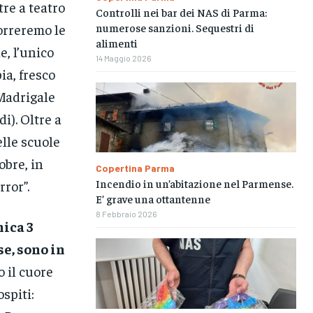
re a teatro
Controlli nei bar dei NAS di Parma:
correremo le
numerose sanzioni. Sequestri di
alimenti
, l’unico
14 Maggio 2026
ia, fresco
“Madrigale
i). Oltre a
elle scuole
obre, in
Copertina Parma
Incendio in un’abitazione nel Parmense.
ror”.
E’ grave una ottantenne
8 Febbraio 2026
ica 3
e, sono in
 il cuore
spiti: