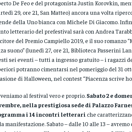
erto De Feo e del protagonista Justin Korovkin, ment
rtedì 29, ore 21, San Matteo) ancora una volta riper
ende della Uno bianca con Michele Di Giacomo. Infine
nto letterario del prefestival sarà con Andrea Tarabb
citore del Premio Campiello 2019, e il suo romanzo 
za suono” (lunedì 27, ore 21, Biblioteca Passerini Land
sti sei eventi – tutti a ingresso gratuito – i ragazzi d
eriori potranno cimentarsi nel pomeriggio del 31 ott
asione di Halloween, nel contest “Piacenza scrive hor
veniamo al festival vero e proprio.
Sabato 2 e domen
embre, nella prestigiosa sede di Palazzo Farnes
gramma i 14 incontri letterari
che caratterizzano
la manifestazione. Sabato – dalle 10 alle 13 – avremo o