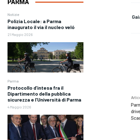
PARMA
Notizie
Gai
Polizia Locale: a Parma
inaugurato il via il nucleo veló
21 Maggio 2026
Parma
Protocollo d’intesa fra il
Dipartimento della pubblica
Artic
sicurezza e l’Università di Parma
Parm
4 Maggio 2026
driv
Scad