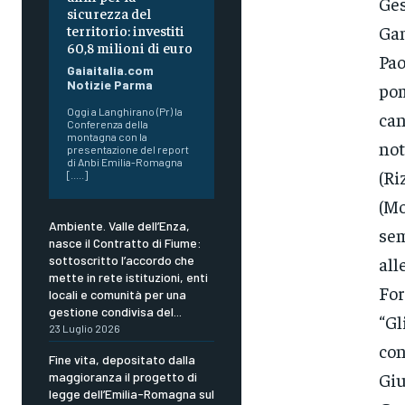
Ges
sicurezza del
Gam
territorio: investiti
60,8 milioni di euro
Pao
Gaiaitalia.com
Notizie Parma
pom
Oggi a Langhirano (Pr) la
can
Conferenza della
montagna con la
not
presentazione del report
di Anbi Emilia-Romagna
(Ri
[.....]
(Mo
Ambiente. Valle dell’Enza,
sem
nasce il Contratto di Fiume:
all
sottoscritto l’accordo che
mette in rete istituzioni, enti
For
locali e comunità per una
gestione condivisa del...
“Gl
23 Luglio 2026
con
Fine vita, depositato dalla
Giu
maggioranza il progetto di
legge dell’Emilia-Romagna sul