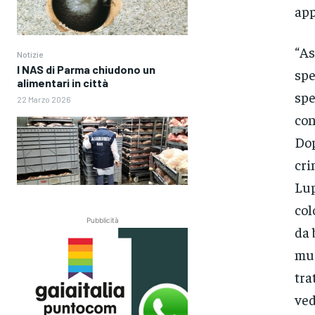
app
“As
Notizie
I NAS di Parma chiudono un
spe
alimentari in città
spe
22 Marzo 2026
con
Dop
cri
Lup
col
Pubblicità
da 
mus
tra
ved