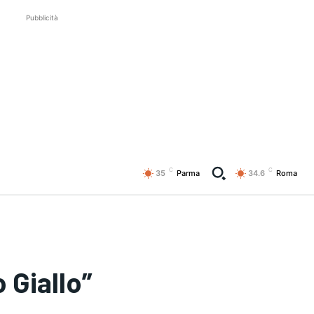
Pubblicità
C
C
35
Parma
34.6
Roma
 Giallo”