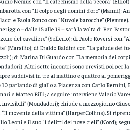
uino Némus con “Il catechismo della pecora” (Elliot)
barotta con “Il colpo degli uomini d’oro” (Manni); A
lacci e Paola Ronco con “Nuvole barocche” (Piemme).
eriggio – dalle 15 alle 19 – sarà la volta di Ben Pasto
zone del cavaliere” (Sellerio); di Paolo Roversi con “A
te” (Marsilio); di Eraldo Baldini con “La palude dei fu
zzoli); di Marina Di Guardo con “La memoria dei corpi
ndadori). Altri sette incontri sono previsti poi per l
pre suddivisi in tre al mattino e quattro al pomeriggi
e 10 parlando di giallo a Piacenza con Carlo Bernini, 
nari e Matteo Billi; a seguire interviene Valerio Vares
i invisibili” (Mondadori); chiude a mezzogiorno Gius
 “Il movente della vittima” (HarperCollins). Si ripren
lio Leoni e il suo “I delitti dei nove cieli” (Nord); seg