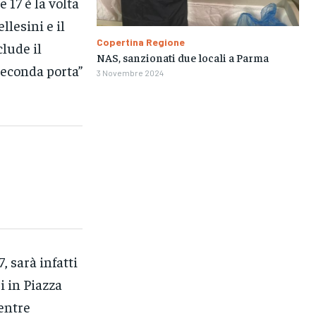
 17 è la volta
llesini e il
Copertina Regione
clude il
NAS, sanzionati due locali a Parma
seconda porta”
3 Novembre 2024
, sarà infatti
i in Piazza
mentre