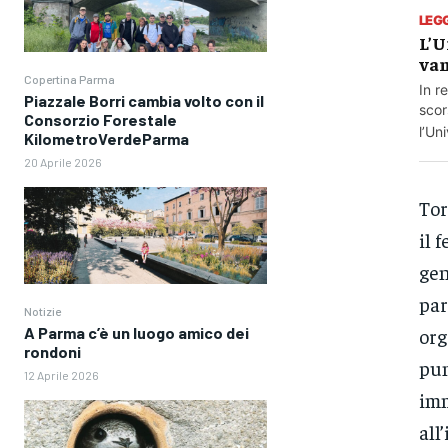
LEG
L’U
van
Copertina Parma
In r
Piazzale Borri cambia volto con il
scor
Consorzio Forestale
l’Uni
KilometroVerdeParma
20 Aprile 2026
To
il f
gen
par
Notizie
org
A Parma c’è un luogo amico dei
rondoni
pun
12 Aprile 2026
imm
all