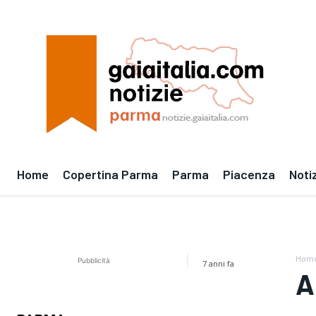
Home
Copertina Parma
Parma
Piacenza
Noti
Hom
Pubblicità
7 anni fa
A