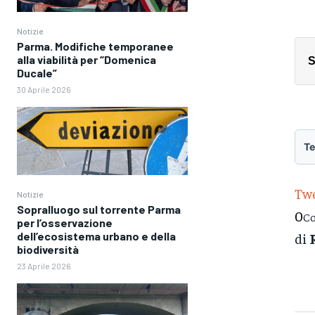
Notizie
Parma. Modifiche temporanee
alla viabilità per “Domenica
S
Ducale”
30 Aprile 2026
Te
Tw
Notizie
Sopralluogo sul torrente Parma
0
Co
per l’osservazione
di
dell’ecosistema urbano e della
biodiversità
23 Aprile 2026