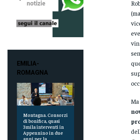
Rob
(ma
vic
eve
vin
sen
que
EMILIA-
ROMAGNA
sup
occ
Ma 
nov
Montagna. Consorzi
pro
di bonifica, quasi
3mila interventi in
del
Appennino in due
anni per la