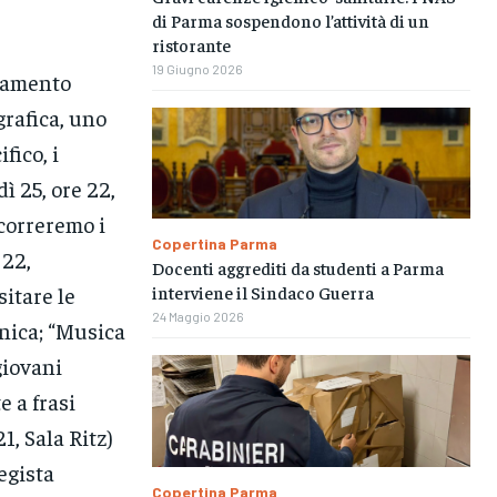
di Parma sospendono l’attività di un
ristorante
19 Giugno 2026
inamento
grafica, uno
fico, i
ì 25, ore 22,
correremo i
Copertina Parma
 22,
Docenti aggrediti da studenti a Parma
sitare le
interviene il Sindaco Guerra
24 Maggio 2026
onica; “Musica
giovani
e a frasi
1, Sala Ritz)
egista
Copertina Parma