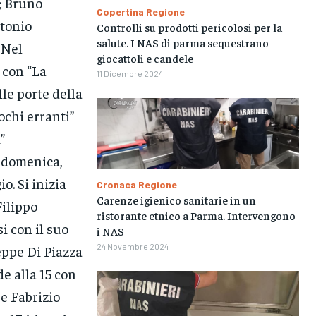
; Bruno
Copertina Regione
ntonio
Controlli su prodotti pericolosi per la
salute. I NAS di parma sequestrano
 Nel
giocattoli e candele
r con “La
11 Dicembre 2024
lle porte della
ochi erranti”
”
a domenica,
o. Si inizia
Cronaca Regione
Carenze igienico sanitarie in un
Filippo
ristorante etnico a Parma. Intervengono
i con il suo
i NAS
24 Novembre 2024
eppe Di Piazza
de alla 15 con
ue Fabrizio