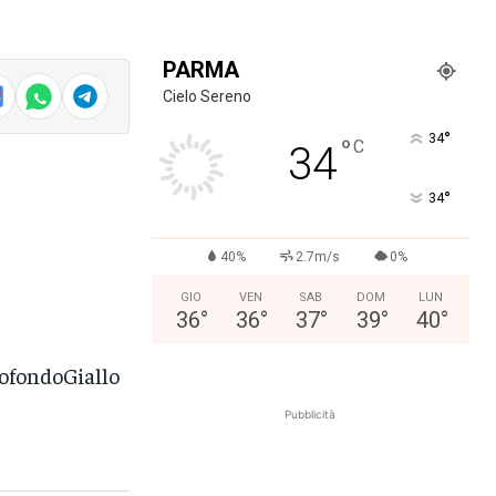
PARMA
Cielo Sereno
°
34
°
C
34
°
34
40%
2.7m/s
0%
GIO
VEN
SAB
DOM
LUN
36
°
36
°
37
°
39
°
40
°
ofondoGiallo
Pubblicità