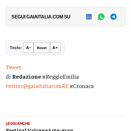
SEGUI GAIAITALIA.COM SU
Testo:
A-
A+
Reset
Tweet
di
Redazione
#ReggioEmilia
twitter@gaiaitaliacomRE
#Cronaca
LEGGI ANCHE
Festival ValcenoArte: gran