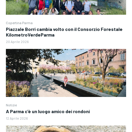
Copertina Parma
Piazzale Borri cambia volto con il Consorzio Forestale
KilometroVerdeParma
20 Aprile 2026
Notizie
A Parma c’è un luogo amico dei rondoni
12 Aprile 2026