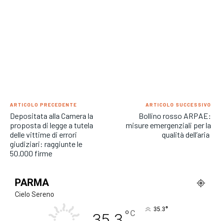
ARTICOLO PRECEDENTE
ARTICOLO SUCCESSIVO
Depositata alla Camera la
Bollino rosso ARPAE:
proposta di legge a tutela
misure emergenziali per la
delle vittime di errori
qualità dell’aria
giudiziari: raggiunte le
50.000 firme
PARMA
Cielo Sereno
°
35.3
°
C
35.3