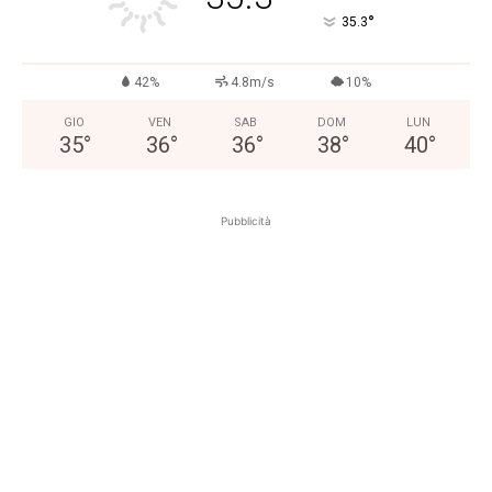
°
35.3
42%
4.8m/s
10%
GIO
VEN
SAB
DOM
LUN
35
°
36
°
36
°
38
°
40
°
Pubblicità