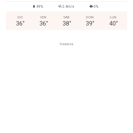
49%
2.4m/s
0%
GIO
VEN
SAB
DOM
LUN
36
°
36
°
38
°
39
°
40
°
Pubblicità