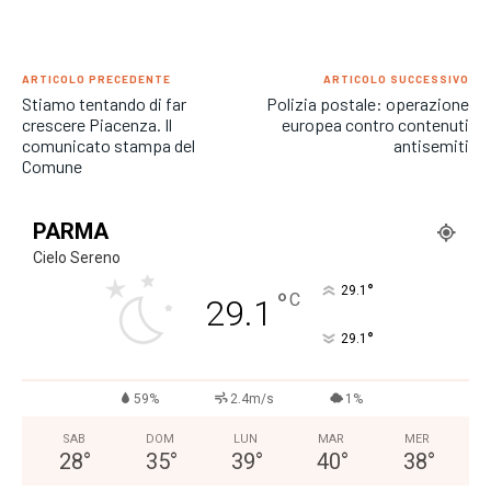
ARTICOLO PRECEDENTE
ARTICOLO SUCCESSIVO
Stiamo tentando di far
Polizia postale: operazione
crescere Piacenza. Il
europea contro contenuti
comunicato stampa del
antisemiti
Comune
PARMA
Cielo Sereno
°
29.1
°
C
29.1
°
29.1
59%
2.4m/s
1%
SAB
DOM
LUN
MAR
MER
28
°
35
°
39
°
40
°
38
°